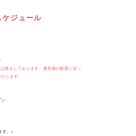
スケジュール
す
為は禁止しております。運営側の配置に従っ
いたします。
プン
ます。）