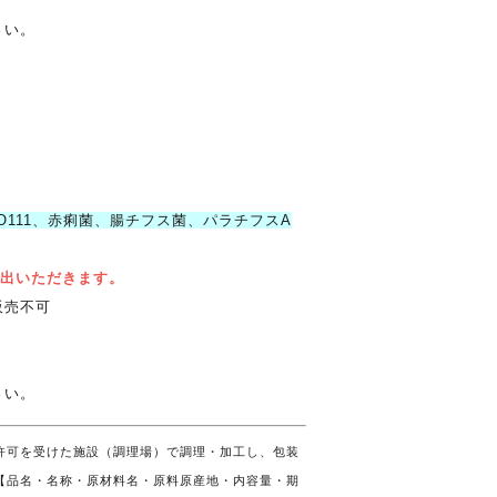
さい。
、O111、赤痢菌、腸チフス菌、パラチフスA
提出いただきます。
販売不可
さい。
許可を受けた施設（調理場）で調理・加工し、包装
【品名・名称・原材料名・原料原産地・内容量・期