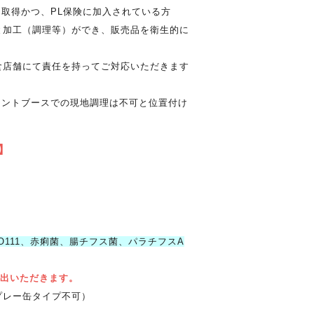
取得かつ、PL保険に加入されている方
と加工（調理等）ができ、販売品を衛生的に
食店舗にて責任を持ってご対応いただきます
テントブースでの現地調理は不可と位置付け
】
、O111、赤痢菌、腸チフス菌、パラチフスA
提出いただきます。
プレー缶タイプ不可）