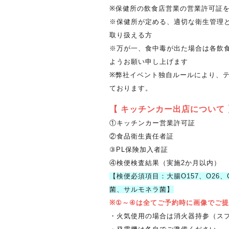
※保健所の飲食店営業の営業許可証を
※保健所が定める、適切な衛生管理
取り扱える方
※万が一、食中毒が出た場合は各飲
ようお願い申し上げます
※弊社イベント独自ルールにより、
ております。
【 キッチンカー出店について 
①キッチンカー営業許可証
②食品衛生責任者証
③PL保険加入者証
④検便検査結果（実施2か月以内）
【検便必須項目：大腸O157、O26
菌、サルモネラ菌】
※①～④は全てご予約時に画像でご
・火気使用の場合は消火器持参（ス