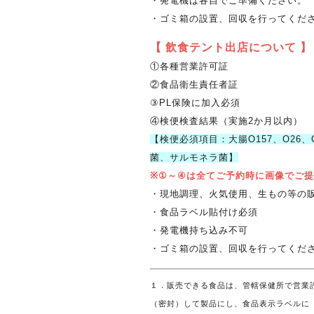
・発電機は各自でご準備ください。
・ゴミ箱の設置、回収を行ってくだ
【 飲食テント出店について 】
①各種営業許可証
②食品衛生責任者証
③PL保険に加入必須
④検便検査結果（実施2か月以内）
【検便必須項目：大腸O157、O26
菌、サルモネラ菌】
※①～④は全てご予約時に画像でご
・現地調理、火気使用、生もの等の
・食品ラベル貼付け必須
・発電機持ち込み不可
・ゴミ箱の設置、回収を行ってくだ
１．販売できる食品は、管轄保健所で営業
（密封）して製品にし、食品表示ラベルに