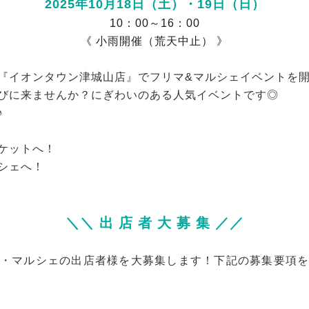
2025年10月18日（土）・19日（日）
10：00～16：00
《 小雨開催（荒天中止） 》
『イオンタウン津城山店』でフリマ&マルシェイベントを
びに来ませんか？にぎわいのある人気イベントです◎
♪
ケットへ！
シェへ！
＼＼ 出 店 者 大 募 集 ／／
・マルシェの出店者様を大募集します！下記の募集要項