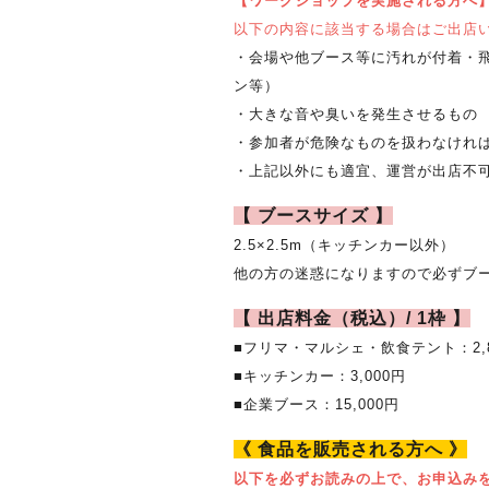
【ワークショップを実施される方へ
以下の内容に該当する場合はご出店
・会場や他ブース等に汚れが付着・
ン等）
・大きな音や臭いを発生させるもの
・参加者が危険なものを扱わなけれ
・上記以外にも適宜、運営が出店不
【 ブースサイズ 】
2.5×2.5m（キッチンカー以外）
他の方の迷惑になりますので必ずブー
【 出店料金（税込）/ 1枠 】
■フリマ・マルシェ・飲食テント：2,8
■キッチンカー：3,000円
■企業ブース：15,000円
《 食品を販売される方へ 》
以下を必ずお読みの上で、お申込み